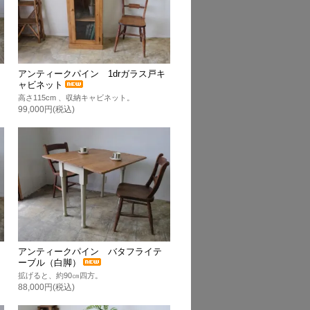
アンティークパイン 1drガラス戸キ
ャビネット
高さ115cm 、収納キャビネット。
99,000円(税込)
アンティークパイン バタフライテ
ーブル（白脚）
拡げると、約90㎝四方。
88,000円(税込)