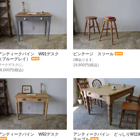
アンティークパイン W91デスク
ビンテージ スツール
（ブルーグレイ）
2脚あります。
ワークデスクに。
19,800円(税込)
88,000円(税込)
アンティークパイン W92デスク
アンティークパイン どっしりW119
テーブル