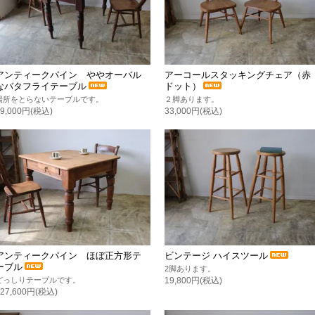
アンティークパイン ややオーバル
アーコールスタッキングチェア（赤
なバタフライテーブル
ドット）
場所をとらないテーブルです。
２脚あります。
99,000円(税込)
33,000円(税込)
アンティークパイン ほぼ正方形テ
ビンテージ ハイスツール
ーブル
2脚あります。
どっしりテーブルです。
19,800円(税込)
127,600円(税込)