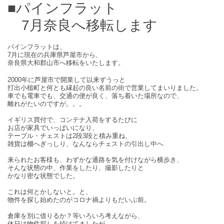
■パインフラット
7月奈良へ移転します
パインフラットは、
7月に現在の兵庫県芦屋市から、
奈良県大和郡山市へ移転をいたします。
2000年に芦屋市で開業して以来ずうっと
打出小槌町と何とも縁起の良い名前の街で営業してまいりました。
車でも電車でも、交通の便が良く、落ち着いた場所なので、
離れがたいのですが。。。
イギリス買付で、コンテナ入荷をするたびに
お店が家具でいっぱいになり、
テーブル・チェストは2段3段と積み重ね、
雑貨は棚へぎっしり、なんならチェストの引出し中へ
来られたお客様も、わずかな通路を気を付けながら横歩き、
そんな状態の中、作業をしたり、撮影したりと
かなり密な状態でした。
これは何とかしないと。と、
物件を探し始めたのがコロナ禍よりもだいぶ前。
倉庫を別に借りるか？等いろいろ考えながら、
休日は物件探しを続けてましたが、