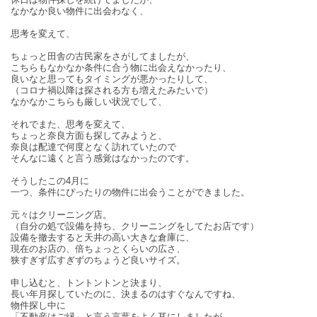
なかなか良い物件に出会わなく、
思考を変えて、
ちょっと田舎の古民家をさがしてましたが、
こちらもなかなか条件に合う物に出会えなかったり、
良いなと思ってもタイミングが悪かったりして、
（コロナ禍以降は探される方も増えたみたいで）
なかなかこちらも厳しい状況でして、
それでまた、思考を変えて、
ちょっと奈良方面も探してみようと、
奈良は配達で何度となく訪れていたので
そんなに遠くと言う感覚はなかったのです。
そうしたこの4月に
一つ、条件にぴったりの物件に出会うことができました。
元々はクリーニング店。
（自分の処で設備を持ち、クリーニングをしてたお店です）
設備を撤去すると天井の高い大きな倉庫に、
現在のお店の、倍ちょっとくらいの広さ、
狭すぎず広すぎずのちょうど良いサイズ。
申し込むと、トントントンと決まり、
長い年月探していたのに、決まるのはすぐなんですね、
物件探し中に
「不動産はご縁」と言う言葉をよく耳にしましたが、