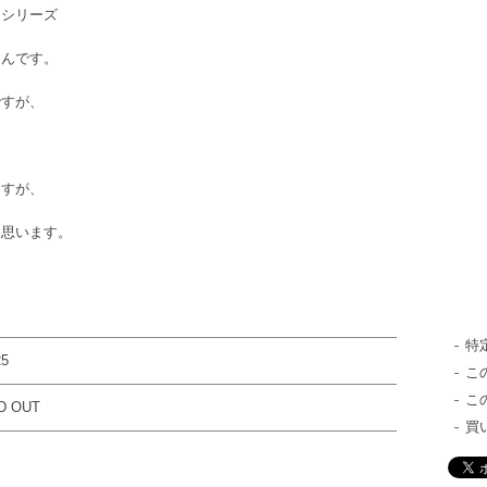
ジシリーズ
なんです。
ですが、
ますが、
と思います。
特
25
こ
こ
D OUT
買