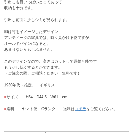
引出しも目いっぱいとってあって
収納も十分です。
引出し前面に少しシミが見られます。
脚は竹をイメージしたデザイン、
アンティークの家具では、時々見かける物ですが、
オールドパインになると、
あまりないかもしれません。
このデザインなので、高さはカットして調整可能です
もう少し低くするとかできます。
（ご注文の際、ご相談ください 無料です）
1930年代（推定） イギリス
■
サイズ H54 D44.5 W61 cm
■
送料 ヤマト便 Cランク 送料は
コチラ
をご覧ください。