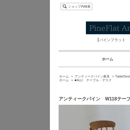
ショップ内検索
【パインフラット 
ホーム
ホーム
>
アンティークパイン家具
>
Table/Des
ホーム
>
■ALL/ テーブル・デスク
アンティークパイン W118テー