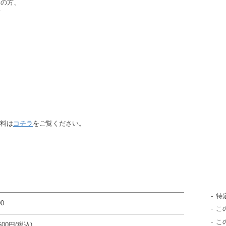
しの方、
方
料は
コチラ
をご覧ください。
特
00
こ
こ
,500円(税込)