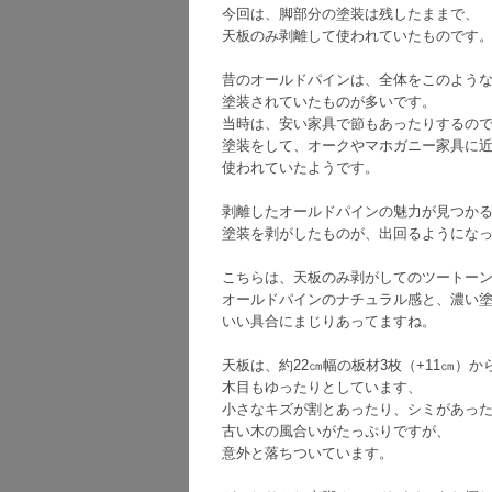
今回は、脚部分の塗装は残したままで、
天板のみ剥離して使われていたものです
昔のオールドパインは、全体をこのよう
塗装されていたものが多いです。
当時は、安い家具で節もあったりするの
塗装をして、オークやマホガニー家具に
使われていたようです。
剥離したオールドパインの魅力が見つか
塗装を剥がしたものが、出回るようにな
こちらは、天板のみ剥がしてのツートー
オールドパインのナチュラル感と、濃い
いい具合にまじりあってますね。
天板は、約22㎝幅の板材3枚（+11㎝）か
木目もゆったりとしています、
小さなキズが割とあったり、シミがあっ
古い木の風合いがたっぷりですが、
意外と落ちついています。