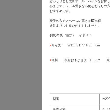
どっしりとし太脚オールドパインをお探
あまりナチュラル過ぎない物をお探しの
おすすめです。
椅子の入るスペースの高さは57㎝程、
通常より少し狭いかもしれません。
1900年代（推定） イギリス
■
サイズ W118.5 D77 Ｈ73 cm
■
送料 家財おまかせ便 Iランク 送
型番
A29
販売価格
137