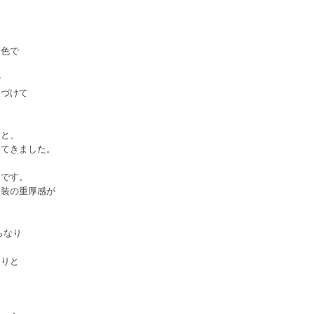
。
な色で
で
近づけて
ると、
ってきました。
ンです。
塗装の重厚感が
らなり
たりと