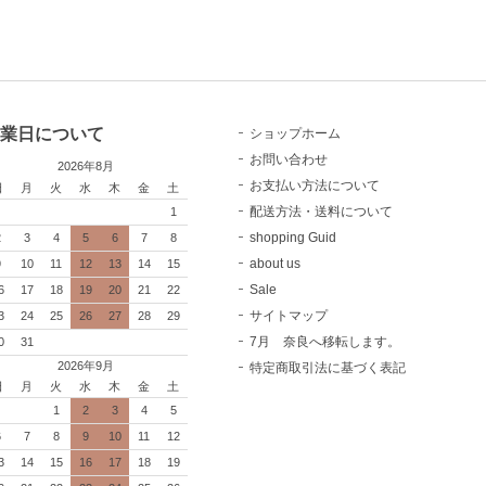
業日について
ショップホーム
お問い合わせ
2026年8月
お支払い方法について
日
月
火
水
木
金
土
配送方法・送料について
1
shopping Guid
2
3
4
5
6
7
8
about us
9
10
11
12
13
14
15
Sale
6
17
18
19
20
21
22
サイトマップ
3
24
25
26
27
28
29
7月 奈良へ移転します。
0
31
2026年9月
特定商取引法に基づく表記
日
月
火
水
木
金
土
1
2
3
4
5
6
7
8
9
10
11
12
3
14
15
16
17
18
19