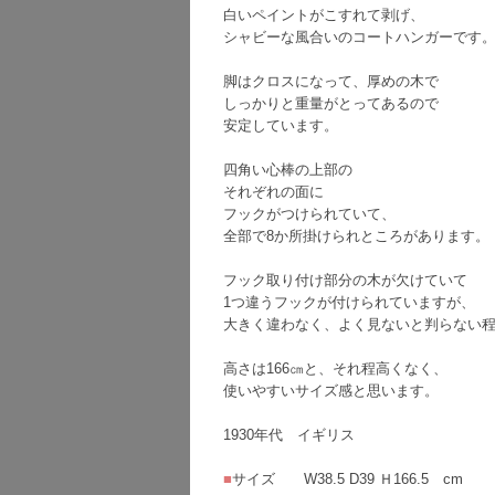
白いペイントがこすれて剥げ、
シャビーな風合いのコートハンガーです
脚はクロスになって、厚めの木で
しっかりと重量がとってあるので
安定しています。
四角い心棒の上部の
それぞれの面に
フックがつけられていて、
全部で8か所掛けられところがあります。
フック取り付け部分の木が欠けていて
1つ違うフックが付けられていますが、
大きく違わなく、よく見ないと判らない
高さは166㎝と、それ程高くなく、
使いやすいサイズ感と思います。
1930年代 イギリス
■
サイズ W38.5 D39 Ｈ166.5 cm