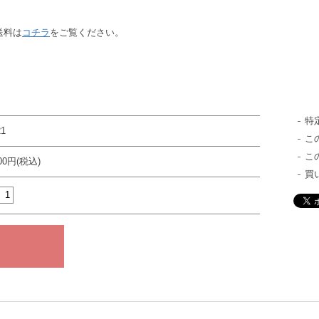
送料は
コチラ
をご覧ください。
特
21
こ
こ
000円(税込)
買