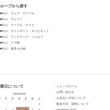
ループから探す
■ALL/ チェア・スツール
■ALL/ チェスト
■ALL/ テーブル・デスク
■ALL/ サイドボード・キャビネット
■ALL/ ブックケース・シェルフ
■ALL/ ドア類
■ALL/ 家具その他
業日について
ショップホーム
お問い合わせ
2026年8月
お支払い方法について
日
月
火
水
木
金
土
配送方法・送料について
1
shopping Guid
2
3
4
5
6
7
8