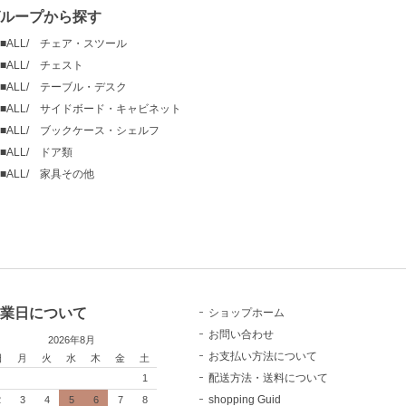
ループから探す
■ALL/ チェア・スツール
■ALL/ チェスト
■ALL/ テーブル・デスク
■ALL/ サイドボード・キャビネット
■ALL/ ブックケース・シェルフ
■ALL/ ドア類
■ALL/ 家具その他
業日について
ショップホーム
お問い合わせ
2026年8月
お支払い方法について
日
月
火
水
木
金
土
配送方法・送料について
1
shopping Guid
2
3
4
5
6
7
8