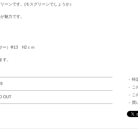
リーンです。(モスグリーンでしょうか）
ンが魅力です。
サー）Ф13 H2ｃｍ
ます。
特
29
こ
こ
D OUT
買