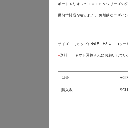
ポートメリオンのＴＯＴＥＭシリーズのグ
幾何学模様が描かれた、独創的なデザイ
サイズ （カップ）Ф6.5 H8.4 (ソー
■
送料 ヤマト運輸さんにお願いしてい
型番
A08
購入数
SOL