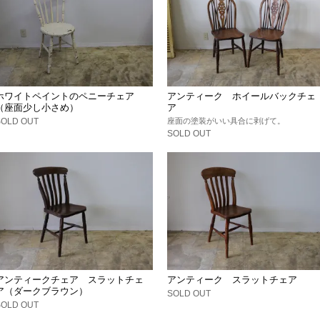
ホワイトペイントのペニーチェア
アンティーク ホイールバックチェ
（座面少し小さめ）
ア
SOLD OUT
座面の塗装がいい具合に剥げて。
SOLD OUT
アンティークチェア スラットチェ
アンティーク スラットチェア
ア（ダークブラウン）
SOLD OUT
SOLD OUT